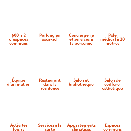
600 m2
Parking en
Conciergerie
Pôle
d’espaces
sous-sol
et services à
médical à 20
communs
la personne
mètres
Équipe
Restaurant
Salon et
Salon de
d’animation
dans la
bibliothèque
coiffure,
résidence
esthétique
Activités
Services à la
Appartements
Espaces
loisirs
carte
climatisés
communs