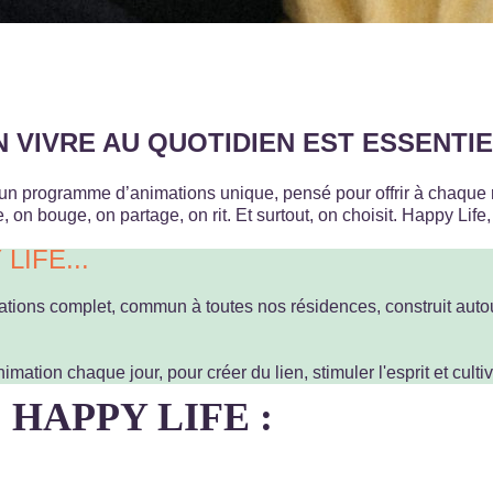
N VIVRE AU QUOTIDIEN EST ESSENTI
 une visite
un programme d’animations unique, pensé pour offrir à chaque 
on bouge, on partage, on rit. Et surtout, on choisit. Happy Life, 
IFE...
ons complet, commun à toutes nos résidences, construit autour d
ation chaque jour, pour créer du lien, stimuler l'esprit et cultiv
nnées de Résidences Happy Senior
HAPPY LIFE :