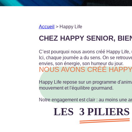
Accueil
>
Happy Life
CHEZ HAPPY SENIOR, BIE
Prenons contact !
Pour obtenir plus d’informations et/ou prendre rendez-vous pour
C’est pourquoi nous avons créé Happy Life, 
Ici, chaque journée a du sens. On se retrouve, 
envies, son énergie, son humeur du jour.
NOUS AVONS CRÉÉ HAPPY L
RÉSIDENCE*
NOM*
Happy Life repose sur un programme d'animati
EMAIL*
mouvement et l'équilibre gourmand.
SUJET*
TÉLÉPHONE*
Notre engagement est clair : au moins une anim
En cochant cette case, vous acceptez la
politique de confidentialité
et de gestion des do
LES
3 PILIERS
X
Prenons contact !