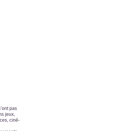
 une visite
nnées de Résidences Happy Senior
n’ont pas
s jeux,
nces, ciné-
EN
MOUVEM