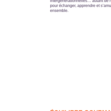
intergénérationnelles… autant de
pour échanger, apprendre et s’am
ensemble.
ÉQUILIBRE
GOURMAN