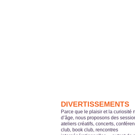
Pour obtenir plus d’informations et/ou prendre rendez-vous pour
RÉSIDENCE*
NOM*
EMAIL*
SUJET*
TÉLÉPHONE*
En cochant cette case, vous acceptez la
politique de confidentialité
et de gestion des do
DIVERTISSEMENTS
DIVERTISSEMENTS
Parce que le plaisir et la curiosité 
d’âge, nous proposons des session
ateliers créatifs, concerts, confére
club, book club, rencontres