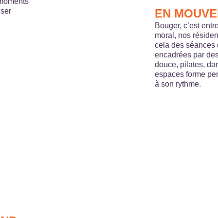
 moments
user
EN MOUV
Bouger, c’est entr
moral, nos résiden
cela des séances d
encadrées par des
douce, pilates, d
espaces forme per
à son rythme.
D