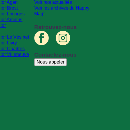
ior Agen
Voir nos actualités
ior Brest
Voir les archives du Happy
ior Limoges
Mag’
ior Amiens
ior
Retrouvez-nous
ior Le Vésinet
or Livry
ior Chartres
Contactez-nous
ior Villeneuve
Nous appeler