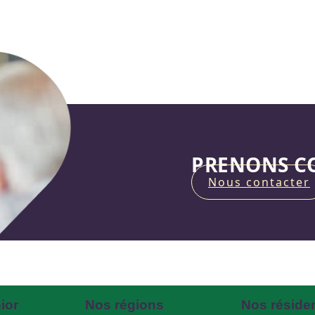
PRENONS CO
Nous contacter
ior
Nos régions
Nos réside