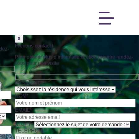
X
Prenons contact !
ndez-
Pour obtenir plus d’informations et/ou prendre rendez-
vous pour une visite
RÉSIDENCE*
NOM*
EMAIL*
SUJET*
TÉLÉPHONE*
 de