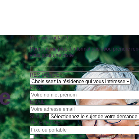
Prenons contact !
Pour obtenir plus d’informations et/ou prendre re
vous pour une visite
RÉSIDENCE*
e
NOM*
EMAIL*
SUJET*
TÉLÉPHONE*
En cochant cette case, vous acceptez la
politique de confidentialité
et