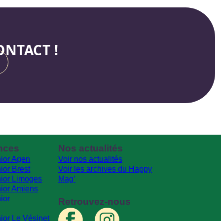
NTACT !
nces
Nos actualités
ior Agen
Voir nos actualités
ior Brest
Voir les archives du Happy
ior Limoges
Mag’
ior Amiens
ior
Retrouvez-nous
ior Le Vésinet