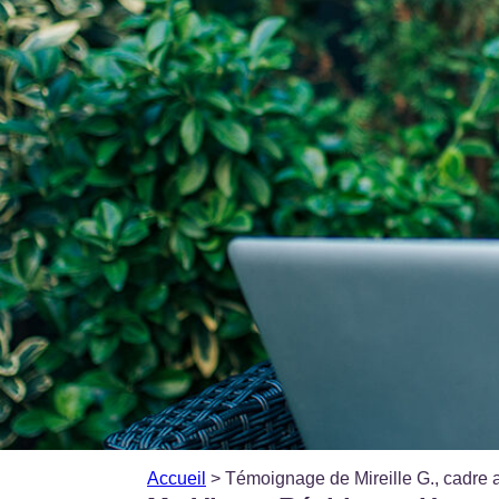
Accueil
>
Témoignage de Mireille G., cadre a