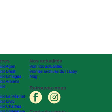
nces
Nos actualités
ior Agen
Voir nos actualités
ior Brest
Voir les archives du Happy
ior Limoges
Mag’
ior Amiens
ior
Retrouvez-nous
ior Le Vésinet
or Livry
ior Chartres
Contactez-nous
ior Villeneuve