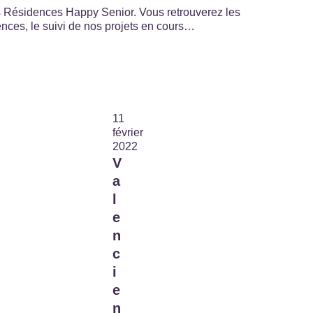
es Résidences Happy Senior. Vous retrouverez les
ences, le suivi de nos projets en cours…
11
février
2022
V
a
l
e
n
c
i
e
n