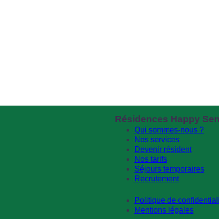
Résidences Happy Sen
Qui sommes-nous ?
Nos services
Devenir résident
Nos tarifs
Séjours temporaires
Recrutement
Politique de confidential
Mentions légales