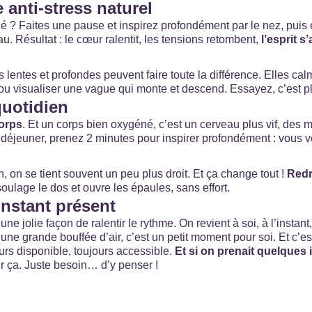
e anti-stress naturel
é ? Faites une pause et inspirez profondément par le nez, puis
. Résultat : le cœur ralentit, les tensions retombent,
l’esprit s
lentes et profondes peuvent faire toute la différence. Elles cal
 visualiser une vague qui monte et descend. Essayez, c’est pl
quotidien
corps
. Et un corps bien oxygéné, c’est un cerveau plus vif, des
 déjeuner, prenez 2 minutes pour inspirer profondément : vous ve
 on se tient souvent un peu plus droit. Et ça change tout !
Redr
soulage le dos et ouvre les épaules, sans effort.
instant présent
i une jolie façon de ralentir le rythme. On revient à soi, à l’inst
 une grande bouffée d’air, c’est un petit moment pour soi. Et c’e
ours disponible, toujours accessible.
Et si on prenait quelques 
r ça. Juste besoin… d’y penser !