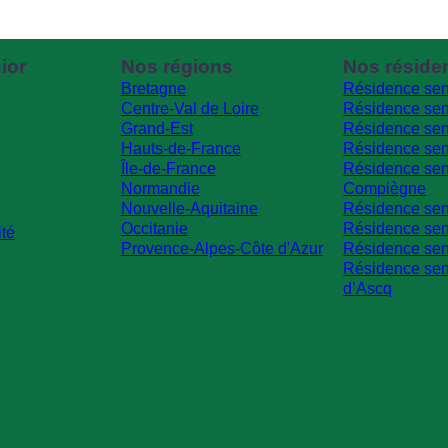
ior
Nos régions
Nos réside
Bretagne
Résidence sen
Centre-Val de Loire
Résidence sen
Grand-Est
Résidence sen
Hauts-de-France
Résidence sen
Île-de-France
Résidence sen
Normandie
Compiègne
Nouvelle-Aquitaine
Résidence sen
Occitanie
Résidence seni
ité
Provence-Alpes-Côte d'Azur
Résidence sen
Résidence sen
d’Ascq