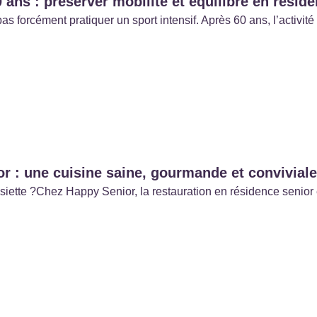
 ans : préserver mobilité et équilibre en résid
pas forcément pratiquer un sport intensif. Après 60 ans, l’activi
r : une cuisine saine, gourmande et conviviale
’assiette ?Chez Happy Senior, la restauration en résidence sen