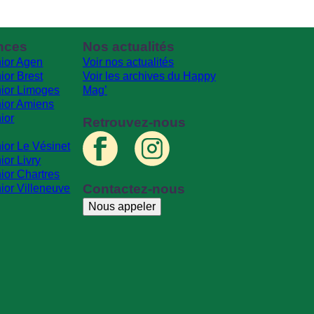
nces
Nos actualités
ior Agen
Voir nos actualités
ior Brest
Voir les archives du Happy
ior Limoges
Mag’
ior Amiens
ior
Retrouvez-nous
ior Le Vésinet
or Livry
ior Chartres
Contactez-nous
ior Villeneuve
Nous appeler