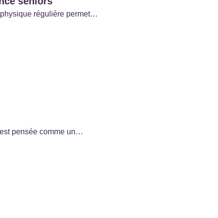
ence seniors
té physique régulière permet…
ior est pensée comme un…