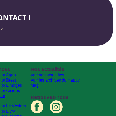
NTACT !
nces
Nos actualités
ior Agen
Voir nos actualités
ior Brest
Voir les archives du Happy
ior Limoges
Mag’
ior Amiens
ior
Retrouvez-nous
ior Le Vésinet
or Livry