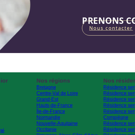
PRENONS CO
Nous contacter
ior
Nos régions
Nos réside
Bretagne
Résidence sen
Centre-Val de Loire
Résidence sen
Grand-Est
Résidence sen
Hauts-de-France
Résidence sen
Île-de-France
Résidence sen
Normandie
Compiègne
Nouvelle-Aquitaine
Résidence sen
Occitanie
Résidence seni
ité