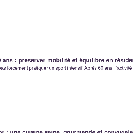
 ans : préserver mobilité et équilibre en résid
pas forcément pratiquer un sport intensif. Après 60 ans, l’activi
r : une cuisine saine, gourmande et conviviale