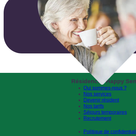
Résidences Happy Sen
Qui sommes-nous ?
Nos services
Devenir résident
Nos tarifs
Séjours temporaires
Recrutement
Politique de confidential