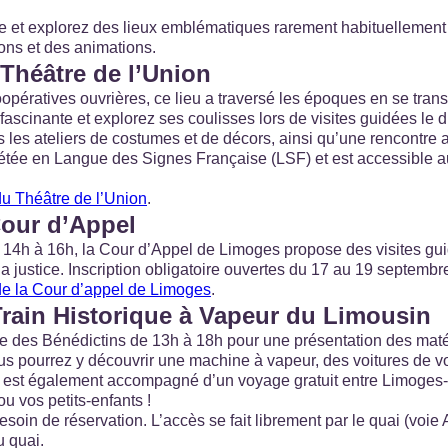
re et explorez des lieux emblématiques rarement habituellement 
ions et des animations.
 Théâtre de l’Union
opératives ouvrières, ce lieu a traversé les époques en se tran
fascinante et explorez ses coulisses lors de visites guidées le
les ateliers de costumes et de décors, ainsi qu’une rencontre av
étée en Langue des Signes Française (LSF) et est accessible au
du Théâtre de l’Union
.
 Cour d’Appel
 14h à 16h, la Cour d’Appel de Limoges propose des visites gu
a justice. Inscription obligatoire ouvertes du 17 au 19 septembr
 de la Cour d’appel de Limoges
.
Train Historique à Vapeur du Limousin
e des Bénédictins de 13h à 18h pour une présentation des maté
ous pourrez y découvrir une machine à vapeur, des voitures de 
t est également accompagné d’un voyage gratuit entre Limoges-
u vos petits-enfants !
besoin de réservation. L’accès se fait librement par le quai (voi
u quai.